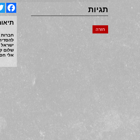
ter
acebook
תגיות
תיאום
חזרה
חברות 
להסדיר
ישראל 
שלום קו
אלי חס