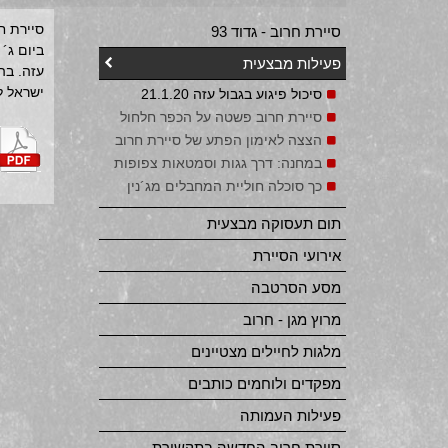
סיירת ח
סיירת חרוב - גדוד 93
ביום ג´ 21 ינואר 2020 סוכל ע"י כח ש
פעילות מבצעית
ישראל לי
סיכול פיגוע בגבול עזה 21.1.20
סיירת חרוב פשטה על הכפר חלחול
הצצה לאימון הפתע של סיירת חרוב
במחנה: דרך גגות וסמטאות צפופות
כך סוכלה חוליית המחבלים מג´נין
תום תעסוקה מבצעית
אירועי הסיירת
מסע הסרטבה
מרוץ מגן - חרוב
מלגות לחיילים מצטיינים
מפקדים ולוחמים כותבים
פעילות העמותה
סיירת חרוב החדשה בתקשורת