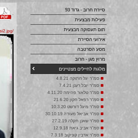
סיירת חרוב - גדוד 93
.
פעילות מבצעית
תום תעסוקה מבצעית
/editor/assets/newSayeret/mlagot/roeeAmrusi2.jpg
אירועי הסיירת
מסע הסרטבה
מרוץ מגן - חרוב
מלגות לחיילים מצטיינים
סמ"ר יגל חתוקה 4.8.21
סמ"ר יובל רענן 7.4.21
סמ"ר טלאור פהימה 4.11.20
סמ"ר רפאל חקון 21.6.20
סמ"ר מיגל דורשט 10.3.20
סמ"ר אביאל מעודה 30.10.19
סמ"ר שאנן תקלה 27.2.19
סמ"ר אביב גיאת 12.9.18
סמ"ר אדבין קוניקוב 7.3.18