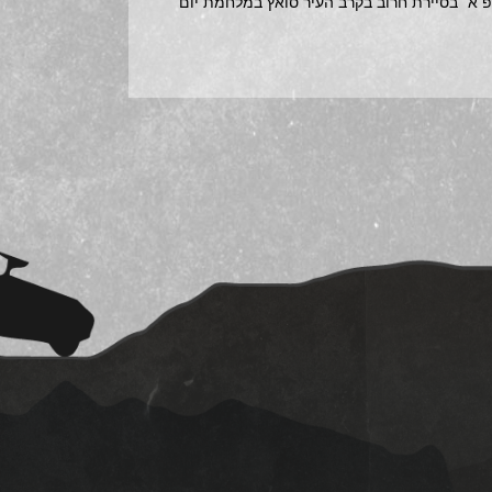
"פ א´ בסיירת חרוב בקרב העיר סואץ במלחמת יום