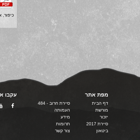
כיפור, אוק
מפת אתר
עקבו אח
דף הבית
סיירת חרוב - 484
מורשת
העמותה
יזכור
מידע
סיירת 2017
תרומות
ביטאון
צור קשר