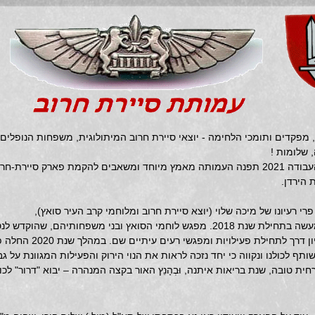
 מפקדים ותומכי הלחימה - יוצאי סיירת חרוב המיתולוגית, משפחות הנופלים
 שלומות !
בשנת העבודה 2021 תפנה העמותה מאמץ מיוחד ומשאבים להקמת פארק סיי
הירדן.
פרי רעיונו של מיכה שלוי (יוצא סיירת חרוב ומלוחמי קרב העיר סואץ),
 מפגש לוחמי הסואץ ובני משפחותיהם, שהוקדש לנטיעות ראשונות על הגבעה,
ך לתחילת פעילויות ומפגשי רעים עיתיים שם. במהלך שנת 2020 החלה פעילות העמותה להקמת פארק סיירת חרוב על הגבעה.
ותף לכולנו ונקווה כי יחד נזכה לראות את הנוי הירוק והפעילות המגוונת על ג
ית טובה, שנת בריאות איתנה, וּבְהָנֵץ האור בקצה המנהרה – יבוא "דרור" לכולנו