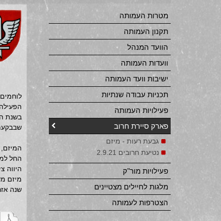
מטרות העמותה
תקנון העמותה
הוועד המנהל
וועדות העמותה
ישיבות וועד העמותה
תכניות עבודה שנתיות
לוחמים,
הפעילה,
פעילויות העמותה
פארק סיירת חרוב
שבבקעת 
גבעת רעות - מיזם
המיזם, 
נטיעת חרובים 2.9.21
החל למעשה בתחילת שנת 2018.
היווה ציון דר
פעילויות מור"ק
מיזם מש
מלגות לחיילים מצטיינים
שנה אזרח
הצטרפות לעמותה