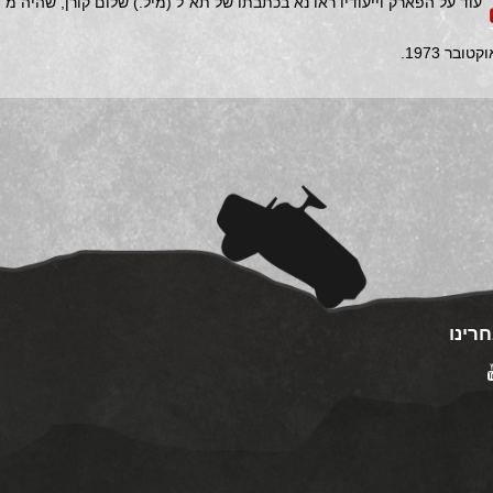
עוד על הפארק וייעודיו ראו נא בכתבתו של תא"ל (מיל.) שלום קורן, שהיה מ
טובר 1973.
רינו