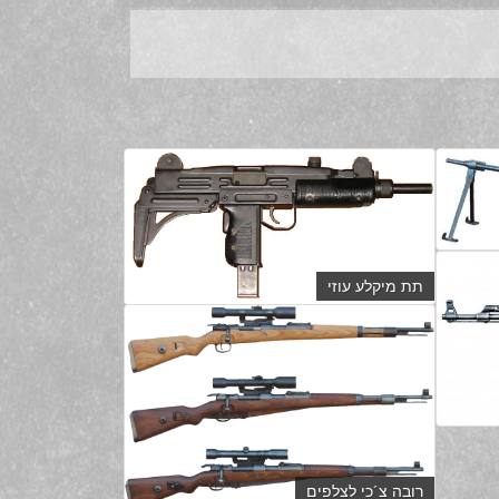
תת מיקלע עוזי
רובה צ´כי לצלפים