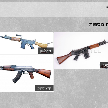
שי
 נוספות
מיקלעון
קלצ´ניקוב